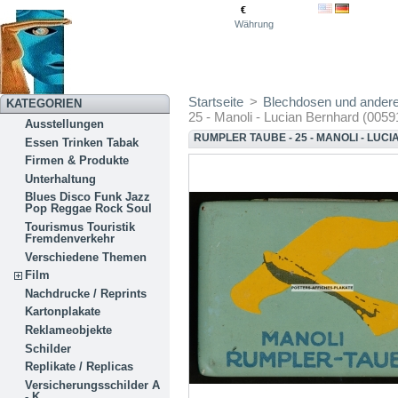
€
Währung
Startseite
>
Blechdosen und ander
KATEGORIEN
25 - Manoli - Lucian Bernhard (0059
Ausstellungen
RUMPLER TAUBE - 25 - MANOLI - LUC
Essen Trinken Tabak
Firmen & Produkte
Unterhaltung
Blues Disco Funk Jazz
Pop Reggae Rock Soul
Tourismus Touristik
Fremdenverkehr
Verschiedene Themen
Film
Nachdrucke / Reprints
Kartonplakate
Reklameobjekte
Schilder
Replikate / Replicas
Versicherungsschilder A
- K