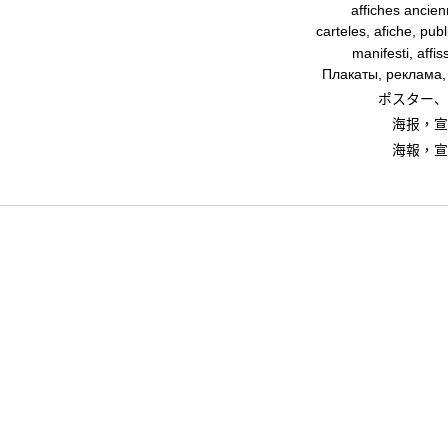
affiches ancienn
carteles, afiche, pub
manifesti, affis
Плакаты, реклама,
ポスター、
海报，宣
海報，宣