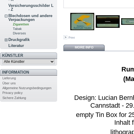
Versicherungsschilder L
- Z
Blechdosen und andere
Verpackungen
Zigaretten
Tabak
Diverses
Print
Druckgrafik
Literatur
MORE INFO
KÜNSTLER
Rum
INFORMATION
(Ma
Lieferung
Über uns
Allgemeine Nutzungsbedingungen
Privacy policy
Design: Lucian Bern
Sichere Zahlung
Cannstadt - 29
empty Tin Box for 25
Inhalt
f
lithogra