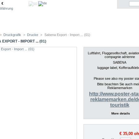
€
Währung
>
Druckgrafik
>
Drucke
>
Sabena Export - Import ... (01)
EXPORT - IMPORT ... (01)
Luftfahrt, Fluggesellschaft, aviation
compagnie aérienne
SABENA
luggage label, Kofferaufkleb
Please see also my poster s
Bitte beachten Sie auch me
Reklamemarken
http://www.poster-st
reklamemarken.de/de
touristik
More details
€ 35,00
oh