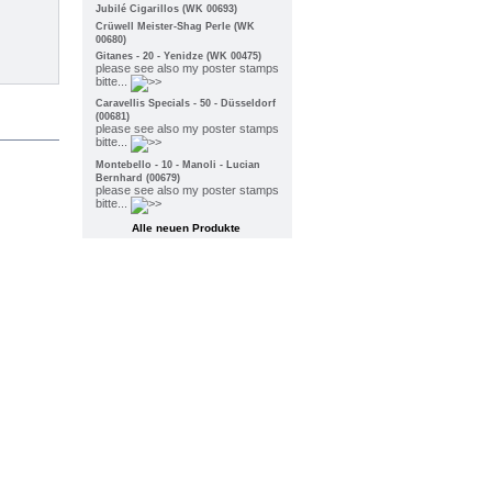
Jubilé Cigarillos (WK 00693)
Crüwell Meister-Shag Perle (WK
00680)
Gitanes - 20 - Yenidze (WK 00475)
please see also my poster stamps
bitte...
Caravellis Specials - 50 - Düsseldorf
(00681)
please see also my poster stamps
bitte...
Montebello - 10 - Manoli - Lucian
Bernhard (00679)
please see also my poster stamps
bitte...
Alle neuen Produkte