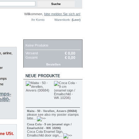
Willkommen,
bitte melden Sie sich an!
Ihr Konto
Warenkorb:
(Leer)
WARENKORB
Keine Produkte
Versand
€ 0,00
, airline,
Gesamt
€ 0,00
Bestellen
er
NEUE PRODUKTE
tamps
ine
amps-
/80-
Maita - 50 - Verellen, Anvers (00684)
please see also my poster stamps
bitte...
Coca Cola - 9 cm (enamel sign /
Emailschild - WK 10206)
Coca Cola Enamel Sign,
ne USt.
Emailschild door sign,...