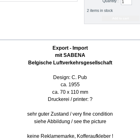
Quantity :
2
items in stock
RE INFO
Export - Import
mit SABENA
Belgische Luftverkehrsgesellschaft
Design: C. Pub
ca. 1955
ca. 70 x 110 mm
Druckerei / printer: ?
sehr guter Zustand / very fine condition
siehe Abbildung / see the picture
keine Reklamemarke, Kofferaufkleber !